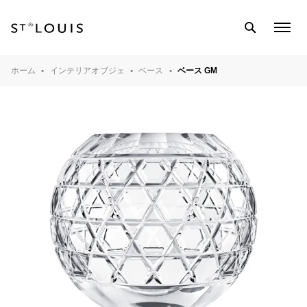
SEARCH
COL
MEN
テーブルウェア
ホーム
インテリアオブジェ
ベース
ベース GM
バーウェア
インテリアオブジェ
ライティング
クリスタル工房
マガジン